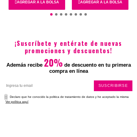
Total
AGREGAR A LA BOLSA
AGREGAR A LA BOLSA
8
10
12
14
8
10
12
14
¡Suscríbete y entérate de nuevas
$109.900
$129.900
promociones y descuentos!
20%
Además recibe
de descuento en tu primera
compra en línea
SUSCRIBIRSE
Declaro que he conocido la politica de tratamiento de datos y he aceptado la misma
Ver política aquí