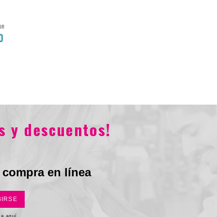
ue
0
Total
s y descuentos!
 compra en línea
BIRSE
ica aquí