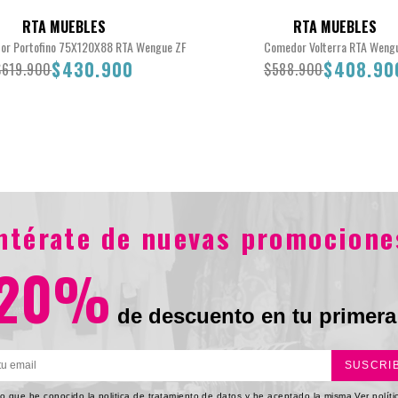
RTA MUEBLES
RTA MUEBLES
r Portofino 75X120X88 RTA Wengue ZF
Comedor Volterra RTA Weng
$430.900
$408.90
$619.900
$588.900
$619.900
$430.900
$588.900
$408.900
entérate de nuevas promocione
20%
de descuento en tu primera
SUSCRI
o que he conocido la politica de tratamiento de datos y he aceptado la misma
Ver polít