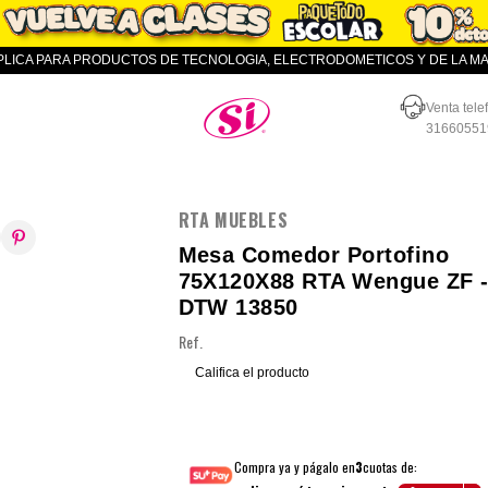
APLICA PARA PRODUCTOS DE TECNOLOGIA, ELECTRODOMETICOS Y DE LA MAR
Almacenes SI
Venta tele
31660551
RTA MUEBLES
Mesa Comedor Portofino
75X120X88 RTA Wengue ZF 
DTW 13850
Ref.
Califica el producto
Compra ya y págalo en
3
cuotas de: