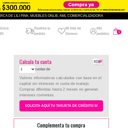
CA DE LILI PINK, MUEBLES ONLIE, AML COMERCIALIZADORA
fónica:
Rastrea tu
Mi lista de
Mis
0
artículo
95
pedido
Deseos
pedidos
Calcula tu cuota
cuotas de
-
Valores informativos calculados con base en el
capital sin intereses ni cuota de manejo.
Compras diferidas hasta 2 meses no generan
intereses corrientes.
SOLICITA AQUÍ TU TARJETA DE CRÉDITO SI
Complementa tu compra