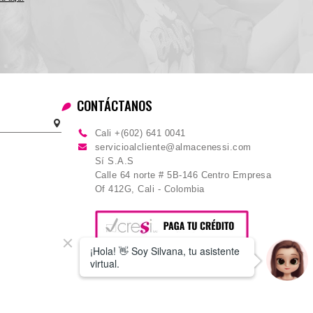
CONTÁCTANOS
Cali +(602) 641 0041
servicioalcliente@almacenessi.com
Sí S.A.S
Calle 64 norte # 5B-146 Centro Empresa
Of 412G, Cali - Colombia