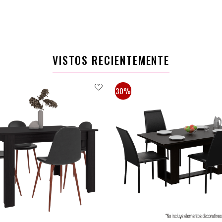
$619.900
$430.900
$588.900
$408.900
VISTOS RECIENTEMENTE
30%