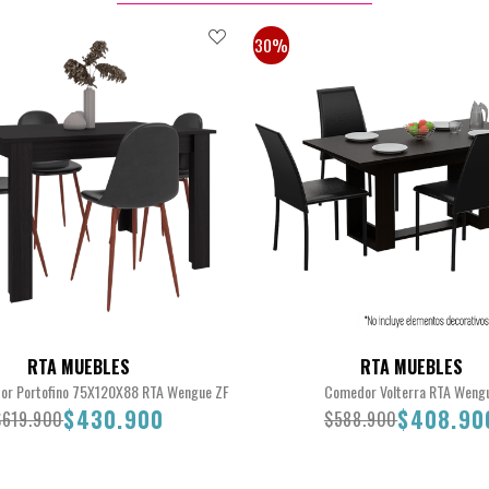
30%
RTA MUEBLES
RTA MUEBLES
r Portofino 75X120X88 RTA Wengue ZF
Comedor Volterra RTA Weng
$430.900
$408.90
$619.900
$588.900