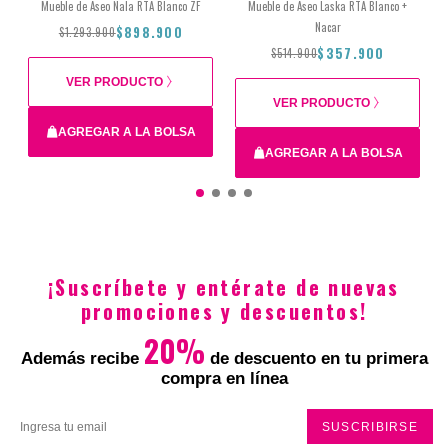
Mueble de Aseo Nala RTA Blanco ZF
Mueble de Aseo Laska RTA Blanco +
Nacar
$898.900
$1.293.900
$357.900
$514.900
VER PRODUCTO
VER PRODUCTO
AGREGAR A LA BOLSA
AGREGAR A LA BOLSA
$1.293.900
$898.900
$514.900
$357.900
¡Suscríbete y entérate de nuevas
promociones y descuentos!
20%
Además recibe
de descuento en tu primera
compra en línea
SUSCRIBIRSE