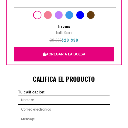
In rooms
Toalla Oxford
$20.930
$29.900
AGREGAR A LA BOLSA
CALIFICA EL PRODUCTO
Rectangular 50X90
Cuerpo 70X140
Playa 86X150
Tu calificación:
$29.900
$20.930