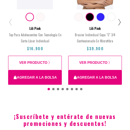
Lili Pink
Lili Pink
Top Para Adolescentes Con Tecnología En
Brasier Individual Copa "C" 3/4
Corte Láser Individual
Confeccionado En Microfibra
$16.900
$39.900
VER PRODUCTO
VER PRODUCTO
AGREGAR A LA BOLSA
AGREGAR A LA BOLSA
14
16
XS
12
38C
36C
40C
34C
¡Suscríbete y entérate de nuevas
$16.900
$39.900
promociones y descuentos!