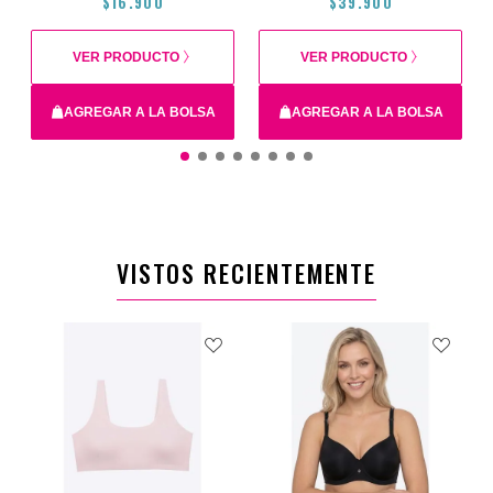
$16.900
$39.900
VER PRODUCTO
VER PRODUCTO
AGREGAR A LA BOLSA
AGREGAR A LA BOLSA
14
16
XS
12
38C
36C
40C
34C
VISTOS RECIENTEMENTE
$16.900
$39.900