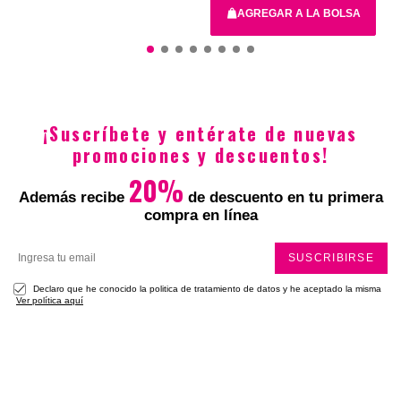
Total
AGREGAR A LA BOLSA
30 Diametro
¡Suscríbete y entérate de nuevas
$79.900
$39.950
promociones y descuentos!
20%
Además recibe
de descuento en tu primera
compra en línea
SUSCRIBIRSE
Declaro que he conocido la politica de tratamiento de datos y he aceptado la misma
Ver política aquí