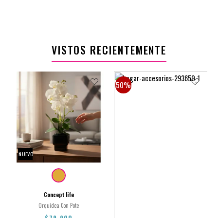
27.5X17.5X26.5CM
VISTOS RECIENTEMENTE
$15.900
$4770
50%
NUEVO
Concept life
Orquidea Con Pote
$79.900