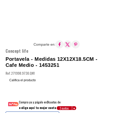
Comparte en:
Concept life
Portavela - Medidas 12X12X18.5CM -
Cafe Medio - 1453251
Ref.
271998.9730.QN1
Califica el producto
Compra ya y págalo en
3
cuotas de:
o elige aquí tu mejor cuota