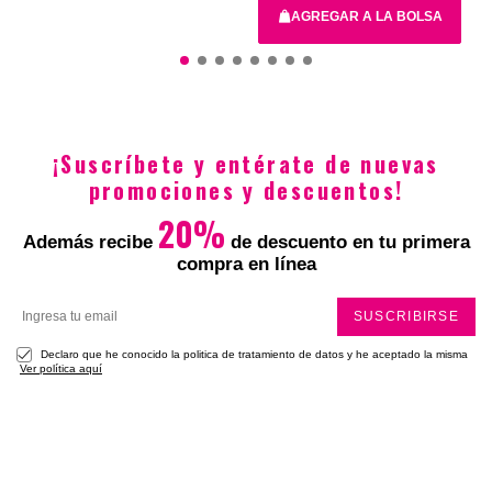
Total
AGREGAR A LA BOLSA
27.5X17.5X26.5CM
¡Suscríbete y entérate de nuevas
$15.900
$4770
promociones y descuentos!
20%
Además recibe
de descuento en tu primera
compra en línea
SUSCRIBIRSE
Declaro que he conocido la politica de tratamiento de datos y he aceptado la misma
Ver política aquí