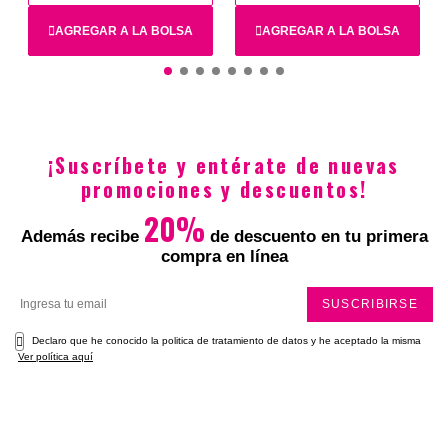
Total
AGREGAR A LA BOLSA
AGREGAR A LA BOLSA
30 Diametro
43.5X28X19.5CM
¡Suscríbete y entérate de nuevas
$79.900
$39.950
$11.900
$3570
promociones y descuentos!
20%
Además recibe
de descuento en tu primera
compra en línea
SUSCRIBIRSE
Declaro que he conocido la politica de tratamiento de datos y he aceptado la misma
Ver política aquí