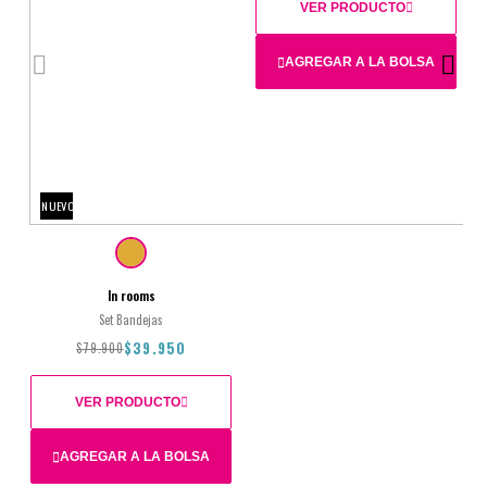
VER PRODUCTO
AGREGAR A LA BOLSA
32.9X32.9X1.6CM
NUEVO
$16.900
$11.830
In rooms
Set Bandejas
$39.950
$79.900
VER PRODUCTO
AGREGAR A LA BOLSA