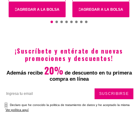
Total
AGREGAR A LA BOLSA
AGREGAR A LA BOLSA
Unica 45X30CM
Facial 30X45
¡Suscríbete y entérate de nuevas
$45.900
$45.900
promociones y descuentos!
20%
Además recibe
de descuento en tu primera
compra en línea
SUSCRIBIRSE
Declaro que he conocido la politica de tratamiento de datos y he aceptado la misma
Ver política aquí