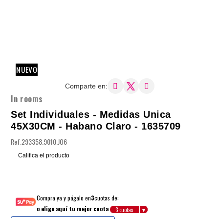
NUEVO
Comparte en:
In rooms
Set Individuales - Medidas Unica
45X30CM - Habano Claro - 1635709
Ref.
293358.9010.JO6
Califica el producto
Compra ya y págalo en
3
cuotas de:
o elige aquí tu mejor cuota