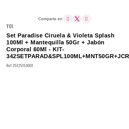
Comparte en:
YOI
Set Paradise Ciruela & Violeta Splash
100Ml + Mantequilla 50Gr + Jabón
Corporal 60Ml - KIT-
342SETPARAD&SPL100ML+MNT50GR+JC
Ref.
25125159001
Califica el producto
Compra ya y págalo en
3
cuotas de:
o elige aquí tu mejor cuota
Necesito ayuda con mi compra