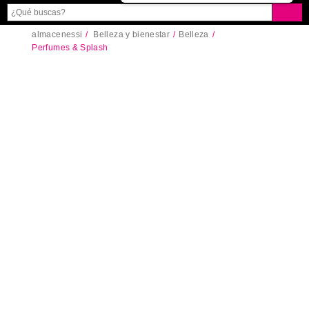
almacenessi
Belleza y bienestar
Belleza
Perfumes & Splash