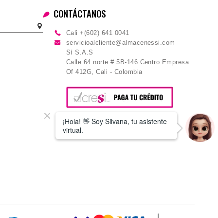
CONTÁCTANOS
Cali +(602) 641 0041
servicioalcliente@almacenessi.com
Sí S.A.S
Calle 64 norte # 5B-146 Centro Empresa
Of 412G, Cali - Colombia