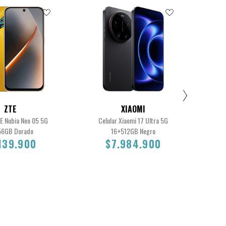
ZTE
XIAOMI
TE Nubia Neo 05 5G
Celular Xiaomi 17 Ultra 5G
C
56GB Dorado
16+512GB Negro
139.900
$7.984.900
1.139.900
$7.984.900