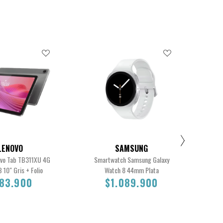
LENOVO
SAMSUNG
ovo Tab TB311XU 4G
Smartwatch Samsung Galaxy
C
10" Gris + Folio
Watch 8 44mm Plata
83.900
$1.089.900