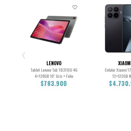
LENOVO
XIAOM
Tablet Lenovo Tab TB311XU 4G
Celular Xiaomi 1
4+128GB 10" Gris + Folio
12+512GB N
$783.900
$4.730
$783.900
$4.730.9