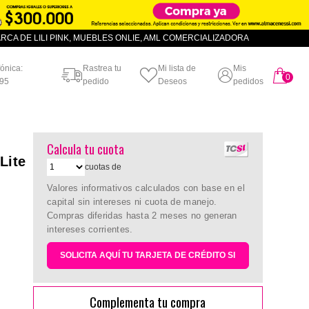
CA DE LILI PINK, MUEBLES ONLIE, AML COMERCIALIZADORA
fónica:
Rastrea tu
Mi lista de
Mis
0
artículo
95
pedido
Deseos
pedidos
Calcula tu cuota
Lite
cuotas de
Valores informativos calculados con base en el
capital sin intereses ni cuota de manejo.
Compras diferidas hasta 2 meses no generan
intereses corrientes.
SOLICITA AQUÍ TU TARJETA DE CRÉDITO SI
Complementa tu compra