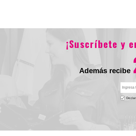
$1.034.900
$250.90
¡Suscríbete y 
Además recibe
Declar