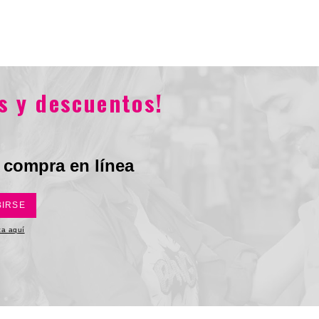
Total
$783.900
$1.089.900
s y descuentos!
 compra en línea
BIRSE
ica aquí