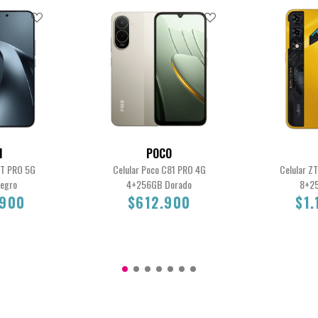
I
POCO
7T PRO 5G
Celular Poco C81 PRO 4G
Celular Z
egro
4+256GB Dorado
8+2
.900
$612.900
$1.
00
$612.900
$