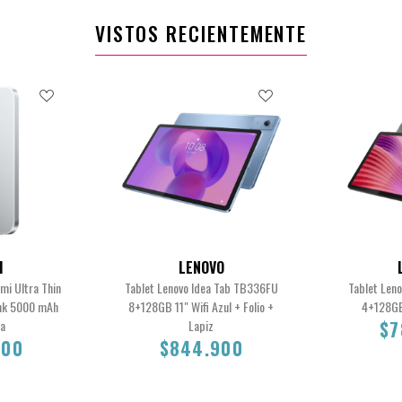
VISTOS RECIENTEMENTE
I
LENOVO
omi Ultra Thin
Tablet Lenovo Idea Tab TB336FU
Tablet Len
nk 5000 mAh
8+128GB 11" Wifi Azul + Folio +
4+128GB 
ta
Lapiz
$7
900
$844.900