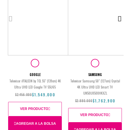
GOOGLE
SAMSUNG
Televisor iFFALCON by TCL 55" (139cm) 4K
Televisor Samsung 50" (127cm) Crystal
Ultra UHD LED Google TV 55U65
4K Ultra UHD LED Smart TV
UN50U8500HKXZL
$1.549.000
$2.456.000
$1.762.900
$2.880.000
VER PRODUCTO
VER PRODUCTO
AGREGAR A LA BOLSA
Total
AGREGAR A LA BOLSA