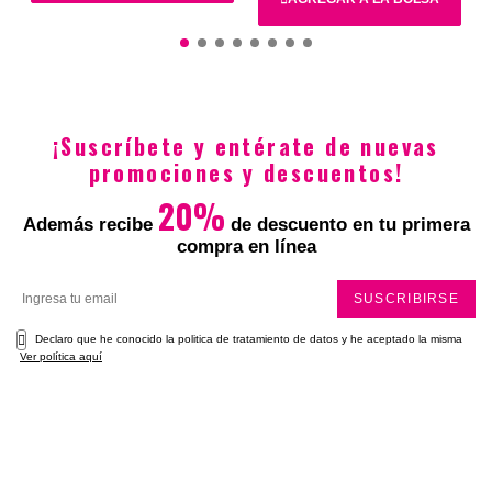
$2.456.000
$1.549.000
$2.880.000
$1.762.900
¡Suscríbete y entérate de nuevas
promociones y descuentos!
20%
Además recibe
de descuento en tu primera
compra en línea
SUSCRIBIRSE
Declaro que he conocido la politica de tratamiento de datos y he aceptado la misma
Ver política aquí