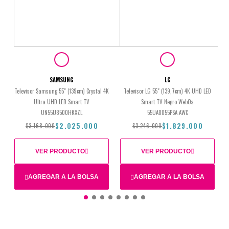
SAMSUNG
LG
Televisor Samsung 55" (139cm) Crystal 4K
Televisor LG 55" (139,7cm) 4K UHD LED
Ultra UHD LED Smart TV
Smart TV Negro WebOs
UN55U8500HKXZL
55UA8055PSA.AWC
$2.025.000
$1.829.000
$3.168.000
$3.246.000
VER PRODUCTO
VER PRODUCTO
AGREGAR A LA BOLSA
AGREGAR A LA BOLSA