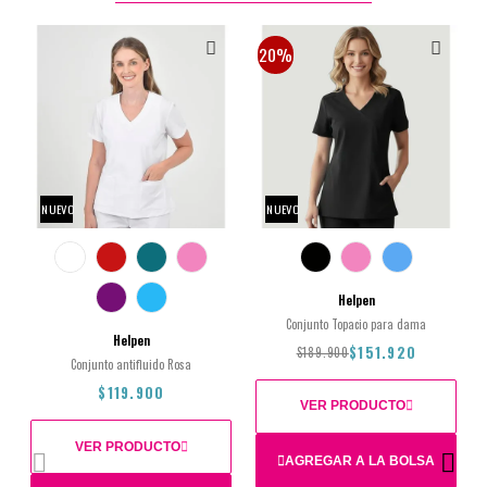
20%
NUEVO
NUEVO
Helpen
Conjunto Topacio para dama
Helpen
$151.920
$189.900
Conjunto antifluido Rosa
$119.900
VER PRODUCTO
VER PRODUCTO
AGREGAR A LA BOLSA