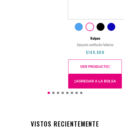
L
M
S
XL
XS
2XL
$74.950
Helpen
Conjunto antifluido Federica
$149.900
VER PRODUCTO
AGREGAR A LA BOLSA
2XL
L
M
S
XL
XS
VISTOS RECIENTEMENTE
$149.900