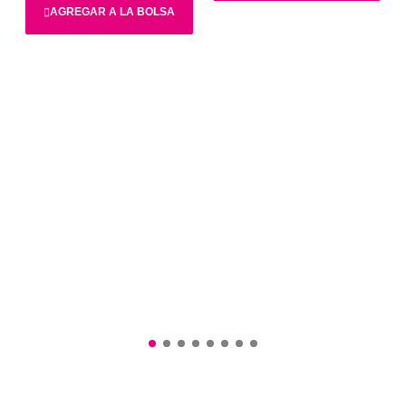
AGREGAR A LA BOLSA
2XL
L
M
S
XL
XS
2XL
L
M
S
XL
XS
$189.900
$151.920
$119.900
Total