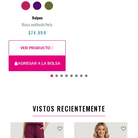
Helpen
Blusa antilfuido Perla
$74.950
VER PRODUCTO
AGREGAR A LA BOLSA
L
M
S
XL
XS
2XL
VISTOS RECIENTEMENTE
$74.950