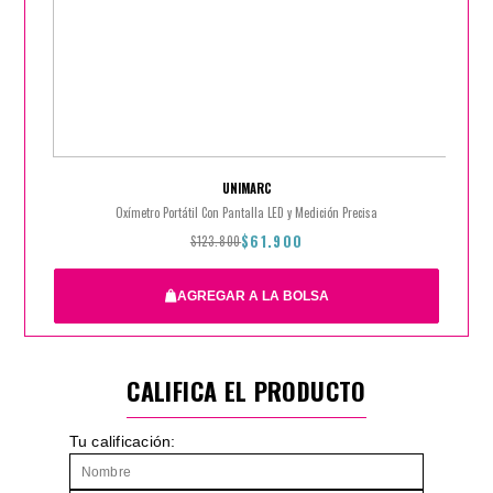
UNIMARC
Oxímetro Portátil Con Pantalla LED y Medición Precisa
$61.900
$123.800
AGREGAR A LA BOLSA
CALIFICA EL PRODUCTO
$123.800
$61.900
Tu calificación: