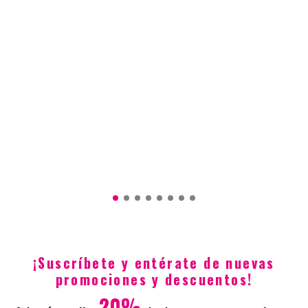
XS
S
M
L
XL
2XL
L
M
S
XL
XS
2XL
Total
$84.950
$74.950
¡Suscríbete y entérate de nuevas
promociones y descuentos!
20%