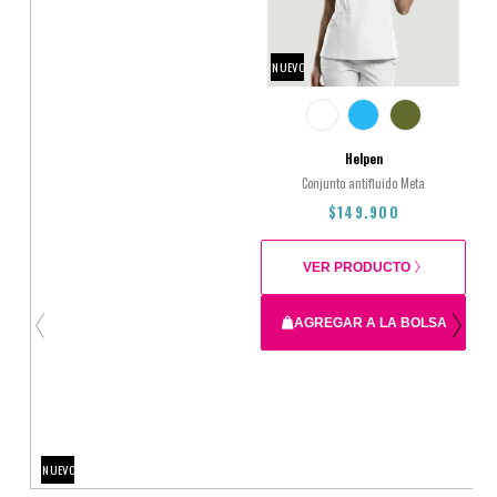
NUEVO
Helpen
Conjunto antifluido Meta
$149.900
VER PRODUCTO
AGREGAR A LA BOLSA
2XL
L
M
S
XL
XS
NUEVO
$149.900