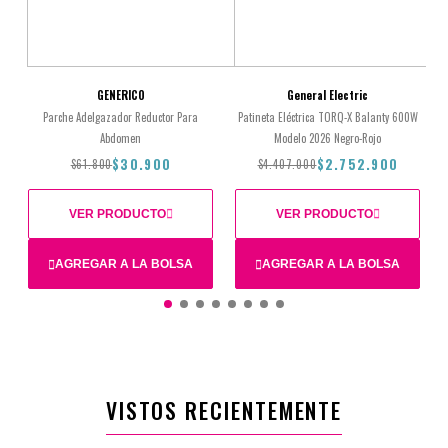
GENERICO
General Electric
Parche Adelgazador Reductor Para
Patineta Eléctrica TORQ-X Balanty 600W
Abdomen
Modelo 2026 Negro-Rojo
$30.900
$2.752.900
$61.800
$4.407.000
VER PRODUCTO
VER PRODUCTO
AGREGAR A LA BOLSA
AGREGAR A LA BOLSA
$61.800
$30.900
$4.407.000
$2.752.900
VISTOS RECIENTEMENTE