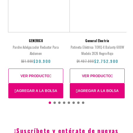
GENERICO
General Electric
Parche Adelgazador Reductor Para
Patineta Eléctrica TORQ-X Balanty 600W
Abdomen
Modelo 2026 Negro-Rojo
$30.900
$2.752.900
$61.800
$4.407.000
VER PRODUCTO
VER PRODUCTO
AGREGAR A LA BOLSA
AGREGAR A LA BOLSA
Total
$61.800
$30.900
$4.407.000
$2.752.900
¡Suscríbete y entérate de nuevas