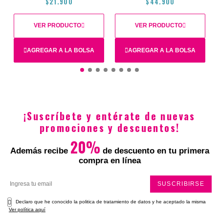
$21.900
$44.900
VER PRODUCTO
VER PRODUCTO
AGREGAR A LA BOLSA
AGREGAR A LA BOLSA
S
M
¡Suscríbete y entérate de nuevas
$21.900
$44.900
promociones y descuentos!
20%
Además recibe
de descuento en tu primera
compra en línea
Total
SUSCRIBIRSE
Declaro que he conocido la politica de tratamiento de datos y he aceptado la misma
Ver política aquí