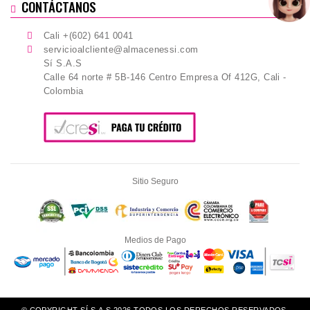
CONTÁCTANOS
Cali +(602) 641 0041
servicioalcliente@almacenessi.com
Sí S.A.S
Calle 64 norte # 5B-146 Centro Empresa Of 412G, Cali -
Colombia
Sitio Seguro
Medios de Pago