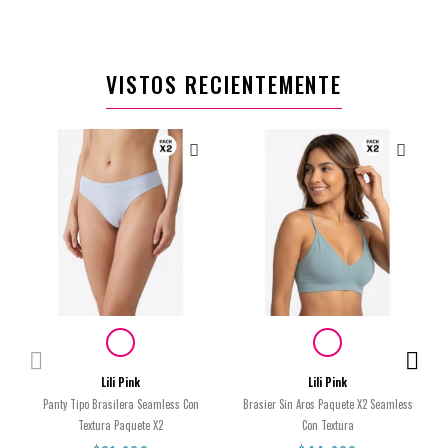
XS
12
16
14
S
VISTOS RECIENTEMENTE
$19.900
$44.900
Lili Pink
Lili Pink
Panty Tipo Brasilera Seamless Con
Brasier Sin Aros Paquete X2 Seamless
Textura Paquete X2
Con Textura