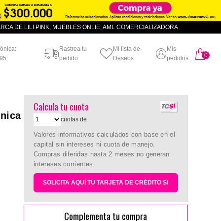
CA DE LILI PINK, MUEBLES ONLIE, AML COMERCIALIZADORA
fónica:
Rastrea tu
Mi lista de
Mis
0
artículo
95
pedido
Deseos
pedidos
Calcula tu cuota
Unica
cuotas de
Valores informativos calculados con base en el
capital sin intereses ni cuota de manejo.
Compras diferidas hasta 2 meses no generan
intereses corrientes.
SOLICITA AQUÍ TU TARJETA DE CRÉDITO SI
Complementa tu compra