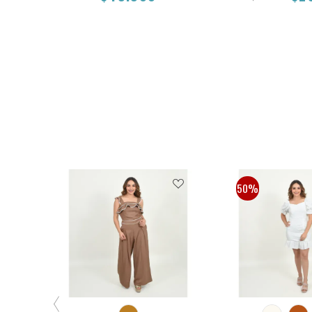
L
M
S
L
M
S
$49.900
$59.900
$29
50%