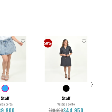
50%
50
Staff
Staff
alda corta
Vestido corto
Co
89.900
$44.950
$89.900
$