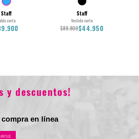
Staff
Staff
alda corta
Vestido corto
Co
89.900
$44.950
$89.900
$
Total
2
14
L
M
S
L
s y descuentos!
$89.900
$89.900
$44.950
 compra en línea
BIRSE