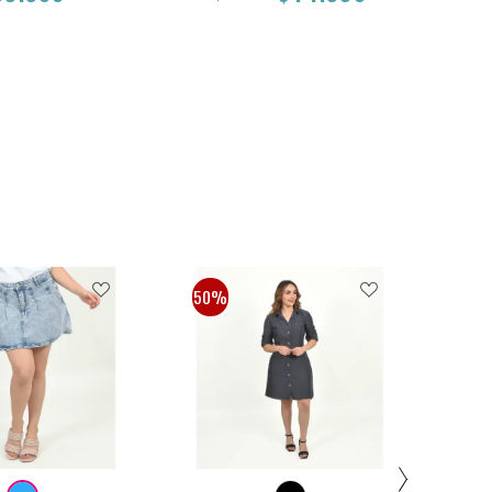
2
14
L
M
S
L
$89.900
$89.900
$44.950
50%
50