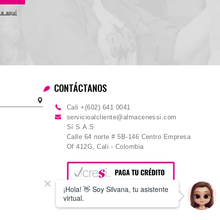
ica aquí
CONTÁCTANOS
Cali +(602) 641 0041
servicioalcliente@almacenessi.com
Sí S.A.S
Calle 64 norte # 5B-146 Centro Empresa
Of 412G, Cali - Colombia