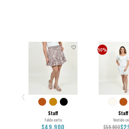
50%
Staff
Staff
Falda corta
Vestido co
$49.900
$2
$59.900