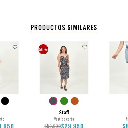
PRODUCTOS SIMILARES
50%
Staff
rto
Vestido corto
f
9.950
$29.950
$
$59.900