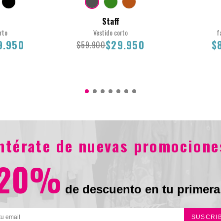
Staff
rto
Vestido corto
f
9.950
$29.950
$
$59.900
L
M
S
8
10
1
entérate de nuevas promocione
.950
$59.900
$29.950
20%
de descuento en tu primera
SUSCRI