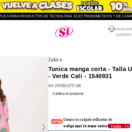
APLICA PARA PRODUCTOS DE TECNOLOGIA, ELECTRODOMETICOS Y DE LA MAR
Almacenes SI
Venta tele
31660551
Zahira
Tunica manga corta - Talla 
- Verde Cali - 1540931
Ref.
281068.8711.UNI
Califica el producto
Compra ya y págalo en
3
cuotas de:
o elige aquí tu mejor cuota