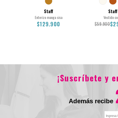
Staff
Staff
Enterizo manga sisa
Vestido co
$129.900
$2
$59.900
L
M
S
XL
L
M
S
¡Suscríbete y 
$129.900
$59.900
$29
Además recibe