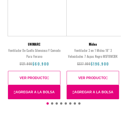
UNIMARC
Midea
Ventilador De Cuello Silencioso Y Comodo
Ventilador 3 en 1 Midea 18" 3
Para Verano
Velocidades 7 Aspas Negro MSF18M3BK
$60.900
$196.900
$121.800
$337.000
VER PRODUCTO
VER PRODUCTO
AGREGAR A LA BOLSA
AGREGAR A LA BOLSA
Total
$121.800
$60.900
$337.000
$196.900