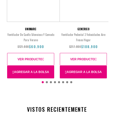
UNIMARC
GENERICO
Ventilador De Cuello Silencioso Y Comodo
Ventilador Pedestal 3 Velocidades Aire
Para Verano
Fresco Hogar
$60.900
$108.900
$121.800
$217.800
VER PRODUCTO
VER PRODUCTO
AGREGAR A LA BOLSA
AGREGAR A LA BOLSA
$121.800
$60.900
$217.800
$108.900
VISTOS RECIENTEMENTE