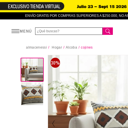
ENVÍO GRATIS POR COMPRAS SUPERIORES A $250.000, NO 
MENÚ
almacenessi
Hogar
Alcoba
cojines
30%