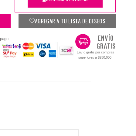
AGREGAR A TU LISTA DE DESEOS
Cuadrado 45X45
ENVÍO
 pago
GRATIS
$10.900
Envío gratis por compras
superiores a $250.000.