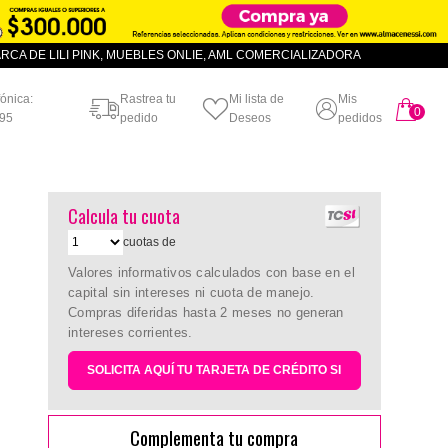
CA DE LILI PINK, MUEBLES ONLIE, AML COMERCIALIZADORA
fónica:
Rastrea tu
Mi lista de
Mis
0
artículo
95
pedido
Deseos
pedidos
Calcula tu cuota
cuotas de
Valores informativos calculados con base en el
capital sin intereses ni cuota de manejo.
Compras diferidas hasta 2 meses no generan
intereses corrientes.
SOLICITA AQUÍ TU TARJETA DE CRÉDITO SI
Complementa tu compra