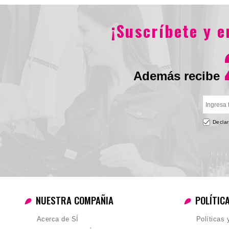
$79.900
$55.930
$95.900
$67
¡Suscríbete y 
Además recibe
Declar
NUESTRA COMPAÑIA
POLÍTIC
Acerca de SÍ
Políticas