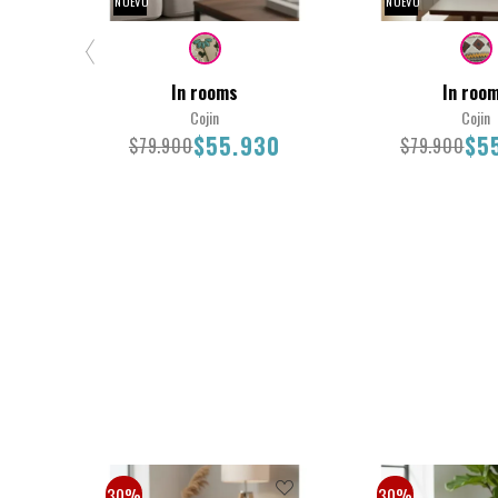
NUEVO
NUEVO
In rooms
In roo
Cojin
Cojin
$55.930
$5
$79.900
$79.900
30X50
45X45
$79.900
$55.930
$79.900
$55
30%
30%