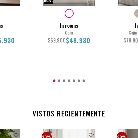
NUEVO
ms
In rooms
I
Cojin
Cojin
5.930
$48.930
$69.900
$79.9
45X45
45X45
.930
$69.900
$48.930
$79
VISTOS RECIENTEMENTE
30%
30%