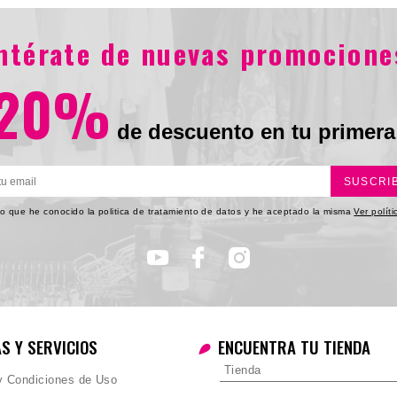
.130
$95.900
$67.130
$69
entérate de nuevas promocione
20%
de descuento en tu primera
SUSCRI
o que he conocido la politica de tratamiento de datos y he aceptado la misma
Ver polít
AS Y SERVICIOS
ENCUENTRA TU TIENDA
Tienda
 y Condiciones de Uso