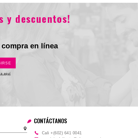
.900
$48.930
$79.900
$31.960
s y descuentos!
 compra en línea
BIRSE
ica aquí
CONTÁCTANOS
Cali +(602) 641 0041