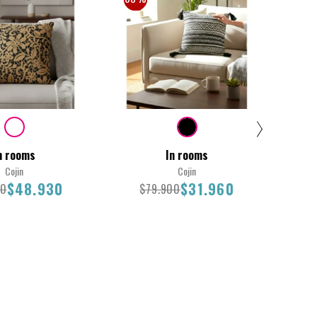
n rooms
In rooms
Cojin
Cojin
$48.930
$31.960
00
$79.900
$
Total
45X45
43