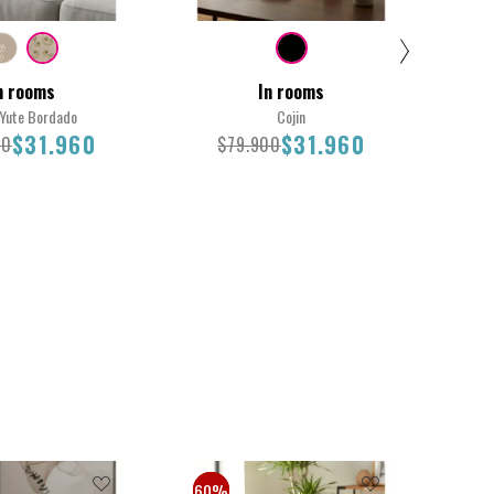
n rooms
In rooms
 Yute Bordado
Cojin
$31.960
$31.960
00
$79.900
$
45X45
46
.900
$31.960
$79.900
$31.960
30%
60%
50