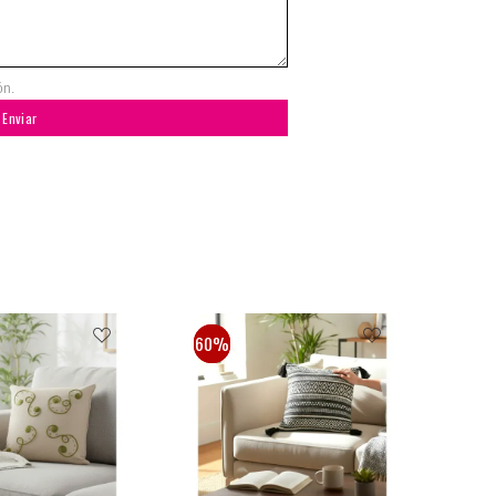
ón.
Enviar
30%
60%
30