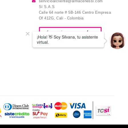
servicioalcliente@almacenessi.com
Sí S.A.S
Calle 64 norte # 5B-146 Centro Empresa
Of 412G, Cali - Colombia