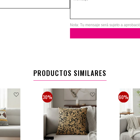
Nota: Tu mensaje será sujeto a aprobaci
PRODUCTOS SIMILARES
30%
30%
50%
60%