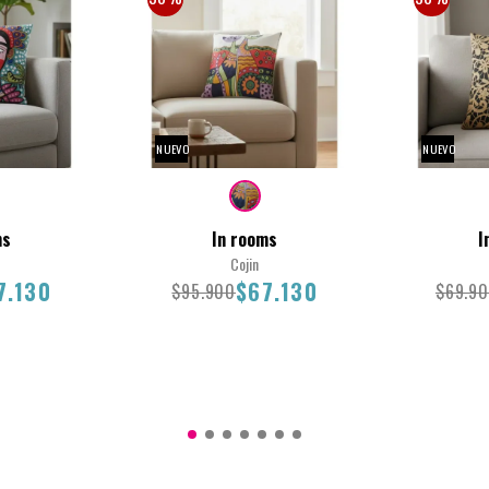
NUEVO
NUEVO
ms
In rooms
I
Cojin
7.130
$67.130
$95.900
$69.9
45X45
45X45