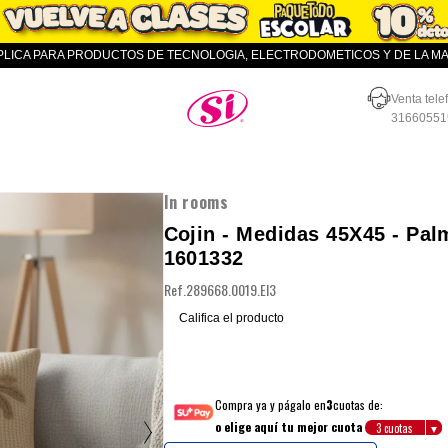
APLICA PARA PRODUCTOS DE TECNOLOGIA, ELECTRODOMETICOS Y DE LA MAR
Almacenes SI
Venta tele
31660551
In rooms
Cojin - Medidas 45X45 - Pal
1601332
Ref.
289668.0019.EI3
Califica el producto
Compra ya y págalo en
3
cuotas de:
o elige aquí tu mejor cuota