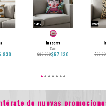
NUEVO
NUEVO
ms
In rooms
I
Cojin
5.930
$67.130
$95.900
$69.9
45X45
45X45
entérate de nuevas promocione
.930
$95.900
$67.130
$69