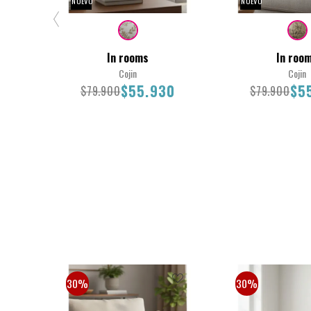
NUEVO
NUEVO
In rooms
In roo
Cojin
Cojin
$55.930
$5
$79.900
$79.900
36X50
45X45
$79.900
$55.930
$79.900
$55
30%
30%