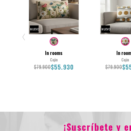
NUEVO
NUEVO
In rooms
In roo
Cojin
Cojin
$55.930
$5
$79.900
$79.900
30X50
45X45
¡Suscríbete y 
$79.900
$55.930
$79.900
$55