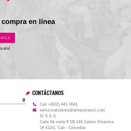
 compra en línea
BIRSE
ica aquí
CONTÁCTANOS
Cali +(602) 641 0041
servicioalcliente@almacenessi.com
Sí S.A.S
Calle 64 norte # 5B-146 Centro Empresa
Of 412G, Cali - Colombia