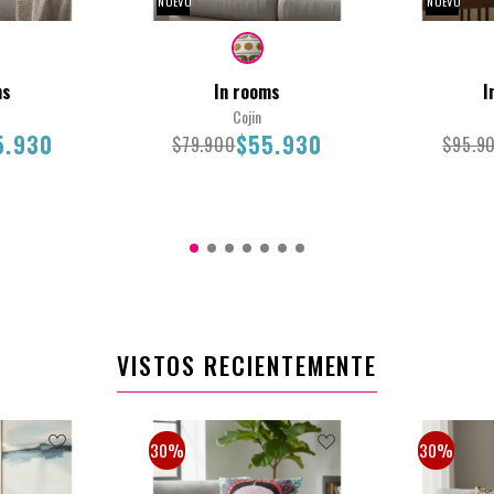
NUEVO
NUEVO
ms
In rooms
I
Cojin
5.930
$55.930
$79.900
$95.9
45X45
45X45
VISTOS RECIENTEMENTE
.930
$79.900
$55.930
$95
30%
30%