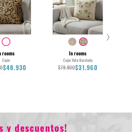
n rooms
In rooms
Cojin
Cojin Yute Bordado
$48.930
$31.960
00
$79.900
Total
45X45
45
s y descuentos!
.900
$48.930
$79.900
$31.960