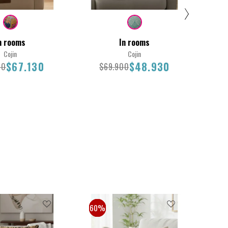
n rooms
In rooms
Cojin
Cojin
$67.130
$48.930
00
$69.900
$
45X45
30
.900
$67.130
$69.900
$48.930
30%
50%
60%
30
60