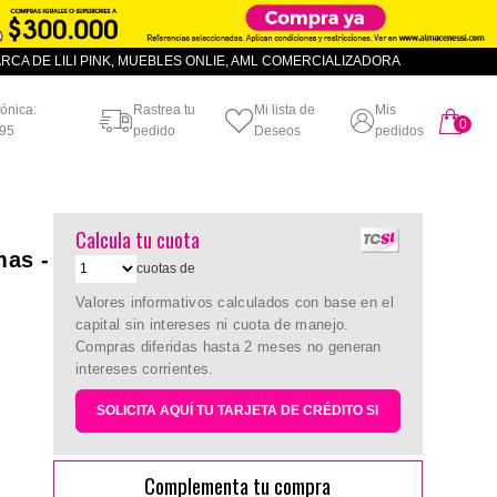
CA DE LILI PINK, MUEBLES ONLIE, AML COMERCIALIZADORA
fónica:
Rastrea tu
Mi lista de
Mis
0
artículo
95
pedido
Deseos
pedidos
Calcula tu cuota
mas -
cuotas de
Valores informativos calculados con base en el
capital sin intereses ni cuota de manejo.
Compras diferidas hasta 2 meses no generan
intereses corrientes.
SOLICITA AQUÍ TU TARJETA DE CRÉDITO SI
Complementa tu compra