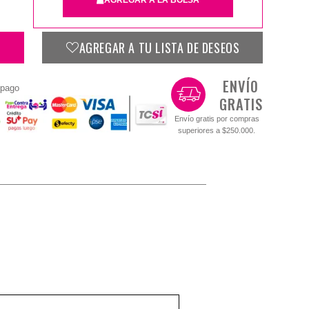
AGREGAR A TU LISTA DE DESEOS
Cuadrado 45X45
ENVÍO
 pago
GRATIS
$10.900
Envío gratis por compras
superiores a $250.000.