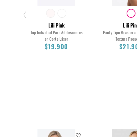
Lili Pink
Lili Pi
Top Individual Para Adolescentes
Panty Tipo Brasilera
en Corte Láser
Textura Paqu
$19.900
$21.9
XS
12
16
14
M
$19.900
$21.90