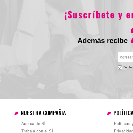
38C
36C
40C
34C
M
S
L
¡Suscríbete y 
$39.900
$49.90
Además recibe
Declar
NUESTRA COMPAÑIA
POLÍTIC
Acerca de SÍ
Políticas
Trabaja con el SÍ
Privacida