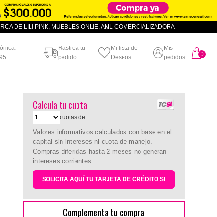
CA DE LILI PINK, MUEBLES ONLIE, AML COMERCIALIZADORA
fónica:
Rastrea tu
Mi lista de
Mis
0
artículo
95
pedido
Deseos
pedidos
Calcula tu cuota
cuotas de
Valores informativos calculados con base en el
capital sin intereses ni cuota de manejo.
Compras diferidas hasta 2 meses no generan
intereses corrientes.
SOLICITA AQUÍ TU TARJETA DE CRÉDITO SI
Complementa tu compra