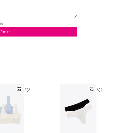
ón.
Enviar