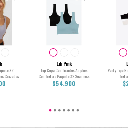
nk
Lili Pink
L
aquete X2
Top Copa Con Tirantes Amplios
Panty Tipo B
tes Cruzados
Con Textura Paquete X2 Seamless
Textu
00
$54.900
$