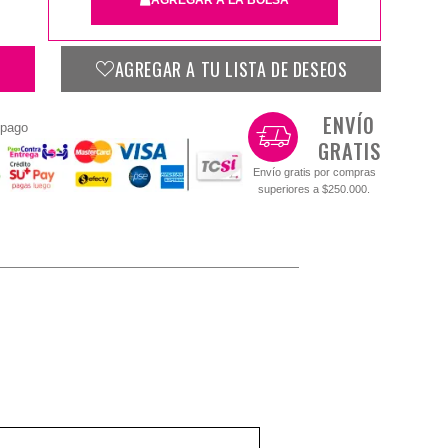
AGREGAR A TU LISTA DE DESEOS
L
M
S
XL
ENVÍO
 pago
GRATIS
$79.900
Envío gratis por compras
superiores a $250.000.