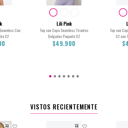
nk
Lili Pink
L
 Seamless Con
Top con Copa Seamless Tirantes
Top con Cop
ete X2
Delgados Paquete X2
X2 con 
00
$49.900
$
M
L
S
L
M
S
0
$49.900
VISTOS RECIENTEMENTE