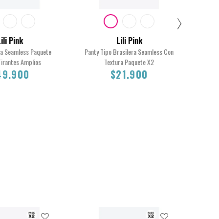
ili Pink
Lili Pink
a Seamless Paquete
Panty Tipo Brasilera Seamless Con
Con
Tirantes Amplios
Textura Paquete X2
A
49.900
$21.900
S
M
L
S
$49.900
$21.900