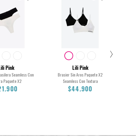
ili Pink
Lili Pink
rasilera Seamless Con
Brasier Sin Aros Paquete X2
Pij
ra Paquete X2
Seamless Con Textura
C
21.900
$44.900
Total