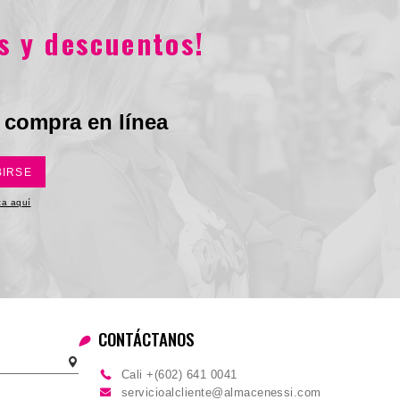
M
L
XL
S
S
s y descuentos!
$21.900
$44.900
 compra en línea
BIRSE
ica aquí
CONTÁCTANOS
Cali +(602) 641 0041
servicioalcliente@almacenessi.com