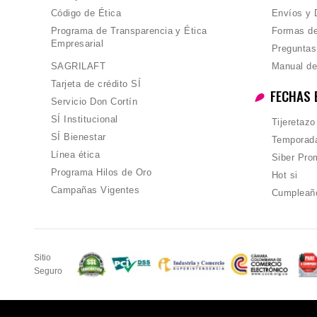
Código de Ética
Envíos y 
Programa de Transparencia y Ética
Formas d
Empresarial
Preguntas
SAGRILAFT
Manual de
Tarjeta de crédito SÍ
FECHAS 
Servicio Don Cortín
SÍ Institucional
Tijeretazo
SÍ Bienestar
Temporada
Línea ética
Siber Pro
Programa Hilos de Oro
Hot si
Campañas Vigentes
Cumpleañ
Sitio
Seguro