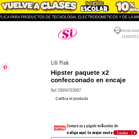
APLICA PARA PRODUCTOS DE TECNOLOGIA, ELECTRODOMETICOS Y DE LA MAR
Almacenes SI
Venta tele
31660551
Lili Pink
Hipster paquete x2
confecconado en encaje
Ref.
20014703007
Califica el producto
Compra ya y págalo en
3
cuotas de:
o elige aquí tu mejor cuota