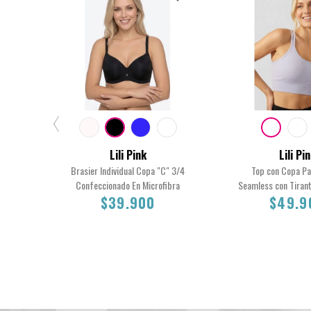
Lili Pink
Lili Pi
Brasier Individual Copa "C" 3/4
Top con Copa P
Confeccionado En Microfibra
Seamless con Tiran
$39.900
$49.9