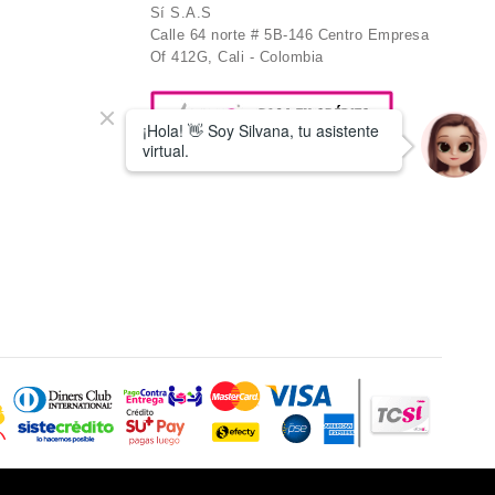
Sí S.A.S
Calle 64 norte # 5B-146 Centro Empresa
Of 412G, Cali - Colombia