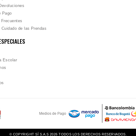
Devoluciones
e Pago
 Frecuentes
 Cuidado de las Prendas
ESPECIALES
 Escolar
mos
os
Medios de Pago
© COPYRIGHT SÍ S.A.S 2026 TODOS LOS DERECHOS RESERVADOS.