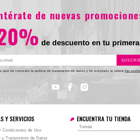
L
XL
S
M
S
M
L
entérate de nuevas promocione
0
$54.900
20%
de descuento en tu primera
SUSCRI
o que he conocido la politica de tratamiento de datos y he aceptado la misma
Ver polít
AS Y SERVICIOS
ENCUENTRA TU TIENDA
Tienda
 y Condiciones de Uso
d y Tratamiento de Datos