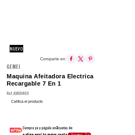
NUEVO
Comparte en:
GEMEI
Maquina Afeitadora Electrica
Recargable 7 En 1
Ref.
AM00469
Califica el producto
Compra ya y págalo en
3
cuotas de:
o elige aquí tu mejor cuota