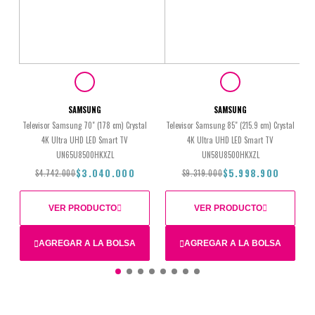
SAMSUNG
SAMSUNG
Televisor Samsung 70" (178 cm) Crystal
Televisor Samsung 85" (215.9 cm) Crystal
4K Ultra UHD LED Smart TV
4K Ultra UHD LED Smart TV
UN65U8500HKXZL
UN58U8500HKXZL
$3.040.000
$5.998.900
$4.742.000
$9.319.000
VER PRODUCTO
VER PRODUCTO
AGREGAR A LA BOLSA
AGREGAR A LA BOLSA