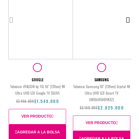
GOOGLE
SAMSUNG
Televisor iFFALCON by TCL 55" (139cm) 4K
Televisor Samsung 55" (139cm) Crystal 4K
Ultra UHD LED Google TV 55U65
Ultra UHD LED Smart TV
UN55U8500HKXZL
$1.549.000
$2.456.000
$2.025.000
$3.168.000
VER PRODUCTO
VER PRODUCTO
AGREGAR A LA BOLSA
Total
AGREGAR A LA BOLSA