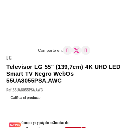
Comparte en:
LG
Televisor LG 55" (139,7cm) 4K UHD LED
Smart TV Negro WebOs
55UA8055PSA.AWC
Ref.
55UA8055PSA.AWC
Califica el producto
Compra ya y págalo en
3
cuotas de: