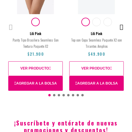
Lili Pink
Lili Pink
Panty Tipo Brasilera Seamless Con
Top con Copa Seamless Paquete X2 con
Textura Paquete X2
Tirantes Amplios
$21.900
$49.900
VER PRODUCTO
VER PRODUCTO
AGREGAR A LA BOLSA
AGREGAR A LA BOLSA
S
L
M
S
¡Suscríbete y entérate de nuevas
$21.900
$49.900
promociones y descuentos!