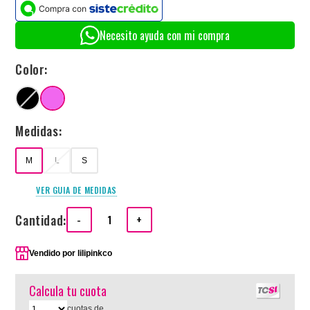
Necesito ayuda con mi compra
Color:
Medidas:
M
L
S
VER GUIA DE MEDIDAS
Cantidad:
-
+
Vendido por
lilipinkco
Calcula tu cuota
cuotas de