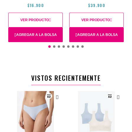
$16.900
$39.900
VER PRODUCTO
VER PRODUCTO
AGREGAR A LA BOLSA
AGREGAR A LA BOLSA
14
16
XS
12
38C
36C
40C
34C
VISTOS RECIENTEMENTE
$16.900
$39.900