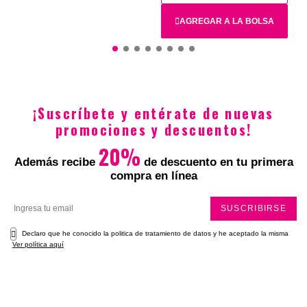
Total
AGREGAR A LA BOLSA
45X45
¡Suscríbete y entérate de nuevas
$69.900
$48.930
promociones y descuentos!
20%
Además recibe
de descuento en tu primera
compra en línea
SUSCRIBIRSE
Declaro que he conocido la politica de tratamiento de datos y he aceptado la misma
Ver política aquí