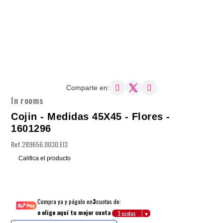
Comparte en:
In rooms
Cojin - Medidas 45X45 - Flores -
1601296
Ref.
289656.0030.EI3
Califica el producto
Compra ya y págalo en
3
cuotas de:
o elige aquí tu mejor cuota