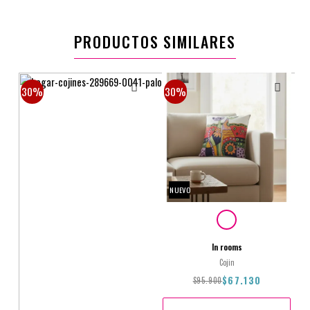
PRODUCTOS SIMILARES
30%
30%
NUEVO
In rooms
Cojin
$67.130
$95.900