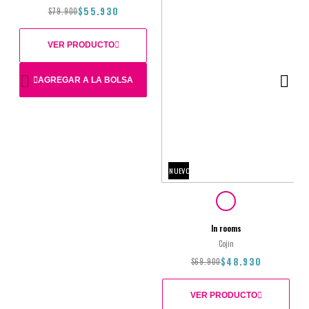
$55.930
$79.900
VER PRODUCTO
AGREGAR A LA BOLSA
36X50
NUEVO
$79.900
$55.930
In rooms
Cojin
$48.930
$69.900
VER PRODUCTO