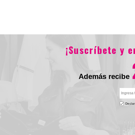
$594.900
$151.800
$7
¡Suscríbete y 
Además recibe
Declar