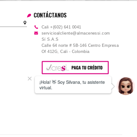
CONTÁCTANOS
Cali +(602) 641 0041
servicioalcliente@almacenessi.com
Sí S.A.S
Calle 64 norte # 5B-146 Centro Empresa
Of 412G, Cali - Colombia