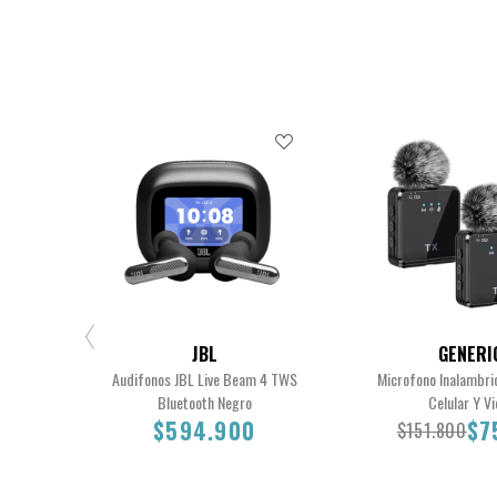
JBL
GENERI
Audifonos JBL Live Beam 4 TWS
Microfono Inalambri
Bluetooth Negro
Celular Y V
$594.900
$7
$151.800