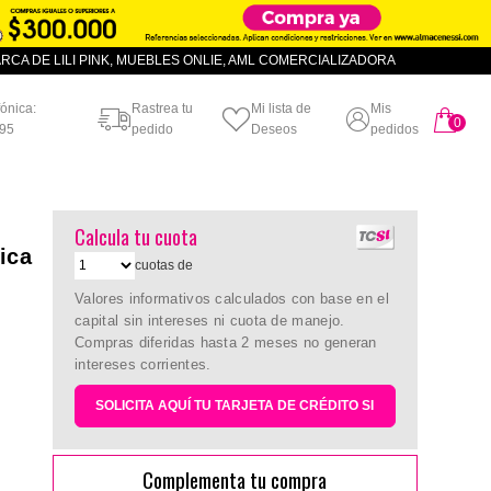
CA DE LILI PINK, MUEBLES ONLIE, AML COMERCIALIZADORA
fónica:
Rastrea tu
Mi lista de
Mis
0
artículo
95
pedido
Deseos
pedidos
Calcula tu cuota
ica
cuotas de
Valores informativos calculados con base en el
capital sin intereses ni cuota de manejo.
Compras diferidas hasta 2 meses no generan
intereses corrientes.
SOLICITA AQUÍ TU TARJETA DE CRÉDITO SI
Complementa tu compra