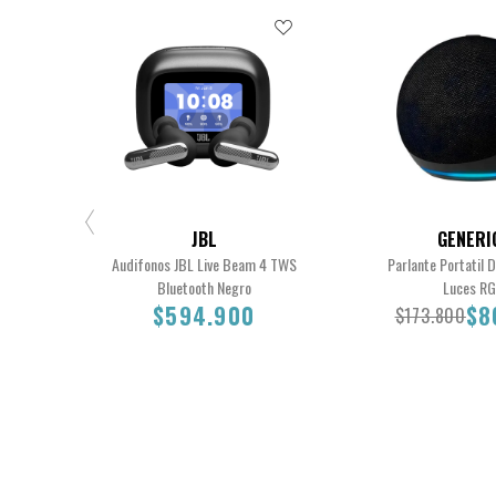
JBL
GENERI
Audifonos JBL Live Beam 4 TWS
Parlante Portatil 
Bluetooth Negro
Luces R
$594.900
$8
$173.800
$594.900
$173.800
$8