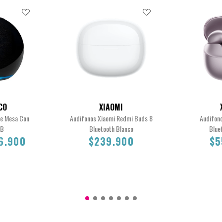
CO
XIAOMI
De Mesa Con
Audifonos Xiaomi Redmi Buds 8
Audifon
GB
Bluetooth Blanco
Blue
6.900
$239.900
$5
6.900
$239.900