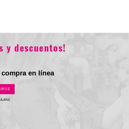
Total
$239.900
$302.900
s y descuentos!
 compra en línea
BIRSE
ica aquí