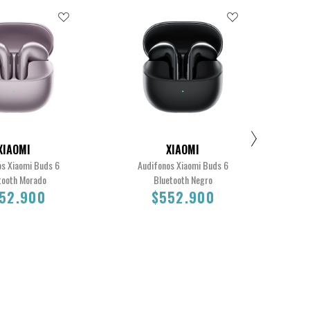
XIAOMI
XIAOMI
os Xiaomi Buds 6
Audifonos Xiaomi Buds 6
Cab
tooth Morado
Bluetooth Negro
52.900
$552.900
$1.
$552.900
$552.900