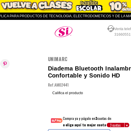
APLICA PARA PRODUCTOS DE TECNOLOGIA, ELECTRODOMETICOS Y DE LA MAR
Almacenes SI
Venta tele
31660551
UNIMARC
Diadema Bluetooth Inalambr
Confortable y Sonido HD
Ref.
AM02441
Califica el producto
Compra ya y págalo en
3
cuotas de:
o elige aquí tu mejor cuota