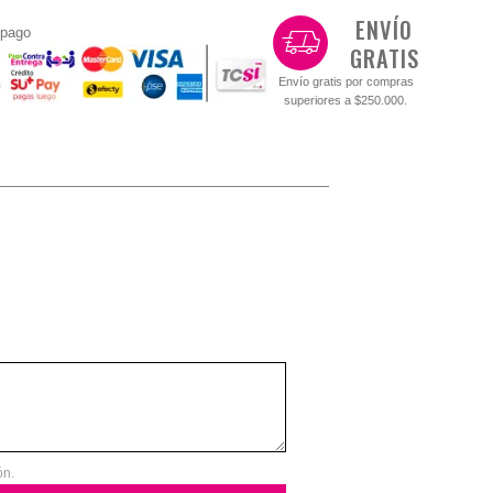
ENVÍO
 pago
GRATIS
Envío gratis por compras
superiores a $250.000.
ón.