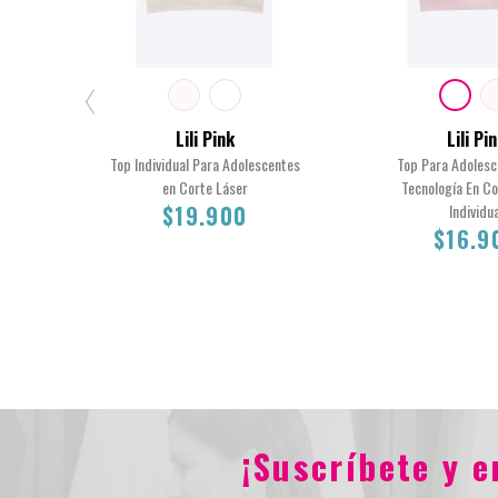
Lili Pink
Lili Pi
Top Individual Para Adolescentes
Top Para Adoles
en Corte Láser
Tecnología En Co
$19.900
Individua
$16.9
XS
12
16
14
14
16
XS
12
$19.900
¡Suscríbete y 
$16.90