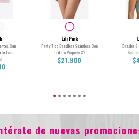
nk
Lili Pink
L
centes Con
Panty Tipo Brasilera Seamless Con
Brasier S
rte Láser
Textura Paquete X2
Seamle
l
$21.900
$
00
M
S
$21.900
entérate de nuevas promocione
0