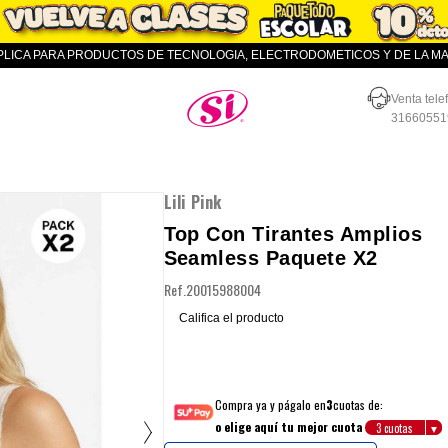
APLICA PARA PRODUCTOS DE TECNOLOGIA, ELECTRODOMETICOS Y DE LA MAR
Almacenes SI
Venta tele
31660551
Lili Pink
Top Con Tirantes Amplios
Seamless Paquete X2
Ref.
20015988004
Califica el producto
Compra ya y págalo en
3
cuotas de:
o elige aquí tu mejor cuota