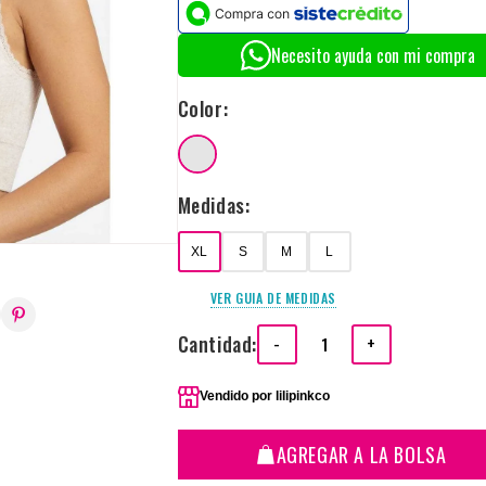
Necesito ayuda con mi compra
Color:
Medidas:
XL
S
M
L
VER GUIA DE MEDIDAS
Cantidad:
-
+
Vendido por
lilipinkco
AGREGAR A LA BOLSA