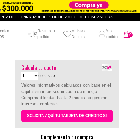
CA DE LILI PINK, MUEBLES ONLIE, AML COMERCIALIZADORA
fónica:
Rastrea tu
Mi lista de
Mis
0
artículo
95
pedido
Deseos
pedidos
Calcula tu cuota
cuotas de
Valores informativos calculados con base en el
capital sin intereses ni cuota de manejo.
Compras diferidas hasta 2 meses no generan
intereses corrientes.
SOLICITA AQUÍ TU TARJETA DE CRÉDITO SI
Complementa tu compra