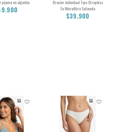
e pijama en algodón
Brasier Individual Tipo Strapless
Hípst
49.900
En Microfibra Satinada
$39.900
36B
32B
34B
S
$49.900
$39.900