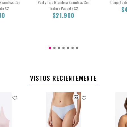
 Seamless Con
Panty Tipo Brasilera Seamless Con
Conjunto d
ete X2
Textura Paquete X2
$
00
$21.900
M
L
S
M
0
$21.900
VISTOS RECIENTEMENTE