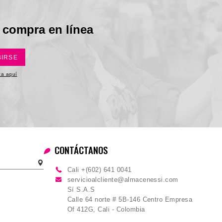
 compra en línea
BIRSE
ica aquí
CONTÁCTANOS
Cali +(602) 641 0041
servicioalcliente@almacenessi.com
Sí S.A.S
Calle 64 norte # 5B-146 Centro Empresa
Of 412G, Cali - Colombia