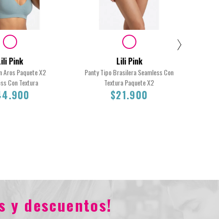
ili Pink
Lili Pink
in Aros Paquete X2
Panty Tipo Brasilera Seamless Con
T
ss Con Textura
Textura Paquete X2
Seam
44.900
$21.900
Total
L
M
$44.900
$21.900
s y descuentos!