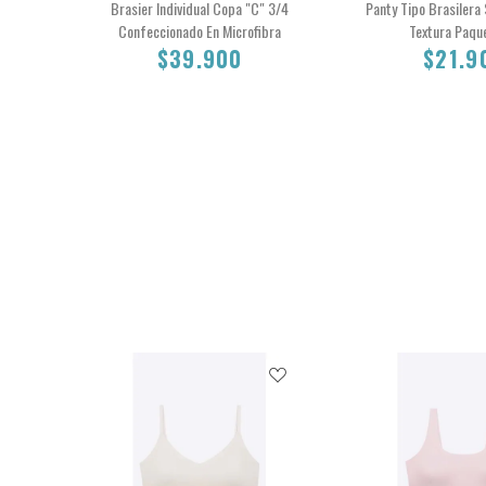
Brasier Individual Copa "C" 3/4
Panty Tipo Brasilera
Confeccionado En Microfibra
Textura Paqu
$39.900
$21.9
38C
36C
40C
34C
L
$39.900
$21.90